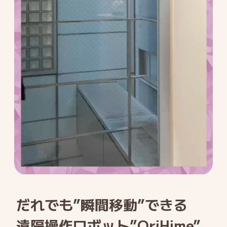
だれでも”瞬間移動”できる
遠隔操作ロボット”OriHime”