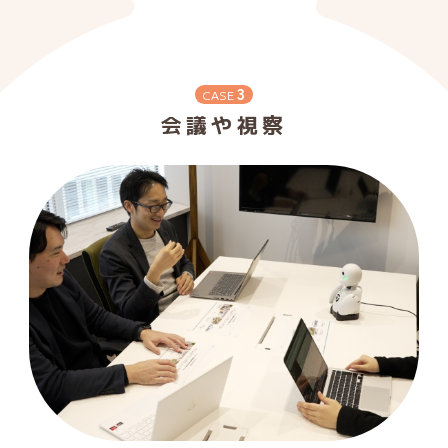
3
CASE
会議や視察